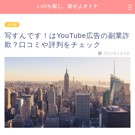
いのち短し、楽せよオトナ
未分類
写すんです！はYouTube広告の副業詐
欺？口コミや評判をチェック
2022年2月4日