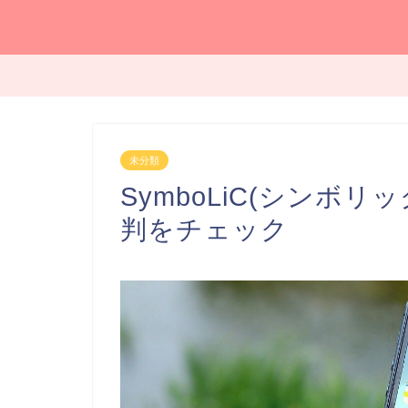
未分類
SymboLiC(シンボ
判をチェック